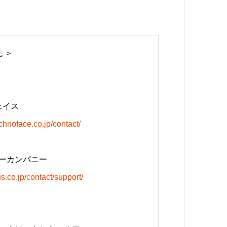
 ＞
ェイス
chnoface.co.jp/contact/
ーカンパニー
us.co.jp/contact/support/